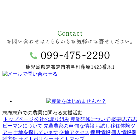
Contact
お問い合わせはこちらからお気軽にお寄せください。
099-475-2290

鹿児島県志布志市有明町蓬原1423番地1
志布志市での農業に関わる支援活動
|
トップページ
|
公社の取り組み
|
農業研修について
|
概要
|
志布志
ピーマンについて
|
先輩農家の声
|
旬な情報
|
お試し移住体験ツ
アー
|
土地を探しています
|
交通アクセス
|
採用情報
|
個人情報保
護方針
|
サイトポリシー
|
サイトマップ
|